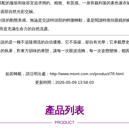
搭配的服裝和妝容宜追求簡約、精致、有質感。一身剪裁利落的素色連衣
與面部自然光彩交融。
創造的動態美感。無論是交談時頭部的輕微轉動，還是閱讀時推扶眼鏡的
，而是充滿生命力的自然流露。
訴說的是一種不追隨潮流的自信優雅。它不張揚，卻自有光華；它承載歷
美的執著，對東方韻味的眷戀，讓每一次眼波流轉，每一次姿態變換，都
如若轉載，請注明出處：http://www.mivnt.com.cn/product/78.html
更新時間：2026-05-09 13:58:03
產品列表
PRODUCT