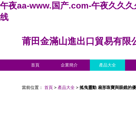
午夜aa-www.国产.com-午夜久
线
莆田金滿山進出口貿易有限
首頁
企業簡介
產品大全
當前位置：
首頁
>
產品大全
>
搖曳靈動 扇形珠寶與眼鏡的