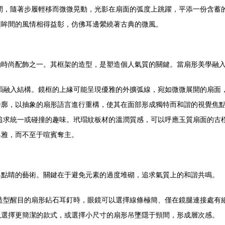
間，隨著步履輕移而微微晃動，光影在扇面的弧度上跳躍，平添一份含蓄
回眸間的風情相得益彰，仿佛耳邊縈繞著古典的微風。
的時尚配飾之一。其框架的造型，是塑造個人氣質的關鍵。當扇形美學融
韻融入結構。鏡框的上緣可能呈現優雅的外擴弧線，宛如微微展開的扇面
輪廓，以抽象的扇形語言進行重構，使其在面部形成獨特而和諧的視覺焦
追求統一或碰撞的趣味。玳瑁紋板材的溫潤質感，可以呼應玉質扇面的古
典雅，而不至于喧賓奪主。
與點睛的藝術。關鍵在于避免元素的過度堆砌，追求氣質上的和諧共鳴。
造型醒目的扇形鉆石耳釘時，眼鏡可以選擇線條極簡、僅在鏡腿連接處有
以選擇更簡潔的款式，或選擇小尺寸的扇形吊墜隱于頸間，形成層次感。