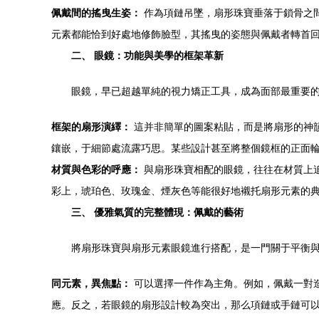
佩戴間的搖曳生姿：
作為項鏈吊墜，扇形珠寶垂落于鎖骨之
元素都能恰到好處地修飾臉型，其搖曳的姿態與佩戴者轉首
二、 眼鏡：功能與美學的框架革新
眼鏡，早已超越單純的視力矯正工具，成為面部最重要
框架的扇形演繹：
這并非簡單的圖案粘貼，而是將扇形的神
鑲嵌，于細節處流露巧思。某些設計甚至將整個鏡框的正面
材質與色彩的呼應：
與扇形珠寶相配的眼鏡，往往在材質上
彩上，琥珀色、玫瑰金、煙灰色等能很好地襯托扇形元素的
三、 優雅氣質的完整體現：佩戴的藝術
將扇形珠寶與扇形元素眼鏡進行搭配，是一門關于平衡
同元素，異焦點：
可以選擇一件作為主角。例如，佩戴一對
應。反之，若眼鏡的扇形設計較為突出，那么項鏈或手鏈可