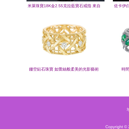
米萊珠寶18K金2.55克拉藍寶石戒指 來自
佐卡伊白
斯里蘭卡的浪漫承諾
鏤空鉆石珠寶 如蕾絲般柔美的光影藝術
時
Copyright ©