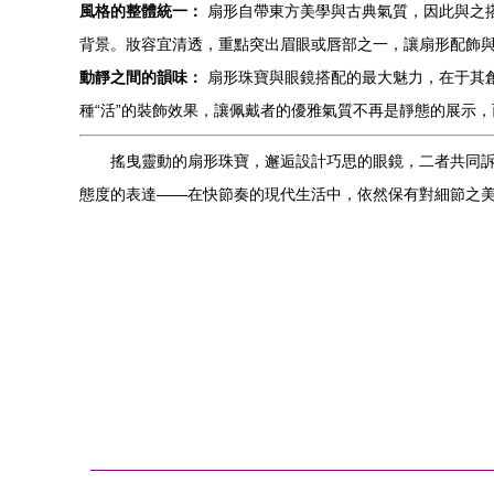
風格的整體統一：
扇形自帶東方美學與古典氣質，因此與之
背景。妝容宜清透，重點突出眉眼或唇部之一，讓扇形配飾
動靜之間的韻味：
扇形珠寶與眼鏡搭配的最大魅力，在于其
種“活”的裝飾效果，讓佩戴者的優雅氣質不再是靜態的展示
搖曳靈動的扇形珠寶，邂逅設計巧思的眼鏡，二者共同
態度的表達——在快節奏的現代生活中，依然保有對細節之