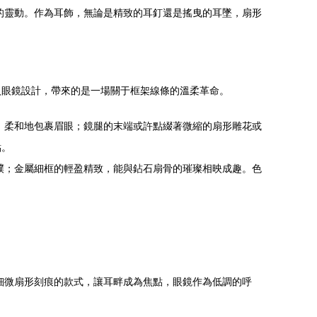
的靈動。作為耳飾，無論是精致的耳釘還是搖曳的耳墜，扇形
入眼鏡設計，帶來的是一場關于框架線條的溫柔革命。
，柔和地包裹眉眼；鏡腿的末端或許點綴著微縮的扇形雕花或
點。
樸；金屬細框的輕盈精致，能與鉆石扇骨的璀璨相映成趣。色
細微扇形刻痕的款式，讓耳畔成為焦點，眼鏡作為低調的呼