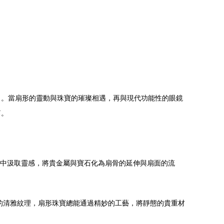
力。當扇形的靈動與珠寶的璀璨相遇，再與現代功能性的眼鏡
篇。
圖形中汲取靈感，將貴金屬與寶石化為扇骨的延伸與扇面的流
的清雅紋理，扇形珠寶總能通過精妙的工藝，將靜態的貴重材