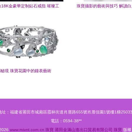
18K金豪華定制鉆石戒指 璀璨工
珠寶攝影的藝術與技巧 解讀白
藝與個性表達的融合
WL350546778的設計精
間秘境 珠寶花園中的鐘表藝術
地址：福建省莆田市城廂區霞林街道肖厝路655號肖厝佳園1號樓1梯2503
電話：0594-38**
 2026
www.mivnt.com.cn
珠寶
莆田金滿山進出口貿易有限公司
珠寶
版權