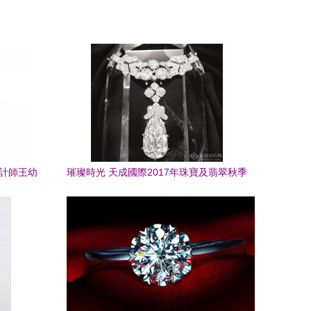
設計師王幼
璀璨時光 天成國際2017年珠寶及翡翠秋季
拍賣精品預覽