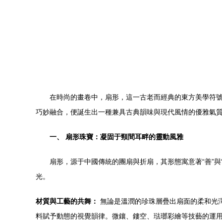
在時尚的畫卷中，扇形，這一古老而經典的東方美學符
巧妙融合，便誕生出一種兼具古典韻味與現代風情的優雅氣
一、 扇形珠寶：凝固于頸間耳畔的靈動風雅
扇形，源于中國傳統的團扇與折扇，其形態寓意著“善”與
光。
材質與工藝的共舞：
無論是溫潤的珍珠層疊出扇面的柔和光
料賦予動態的視覺韻律。微鑲、鏤空、琺瑯彩繪等技藝的運