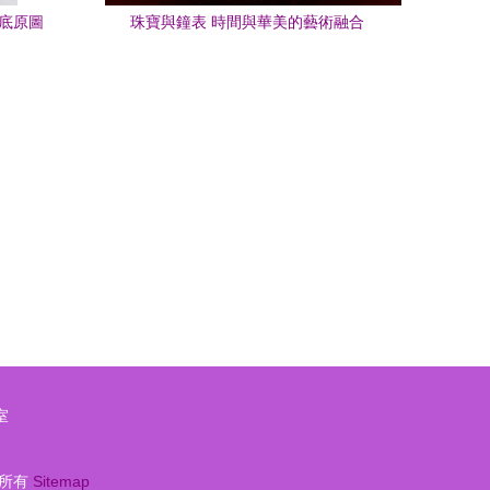
底原圖
珠寶與鐘表 時間與華美的藝術融合
髓
室
所有
Sitemap