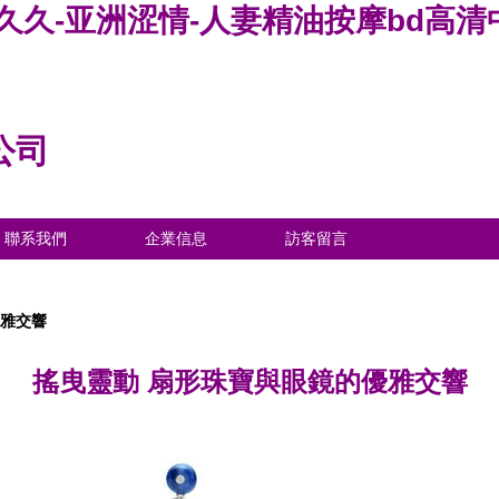
久久久久-亚洲涩情-人妻精油按摩bd高
公司
聯系我們
企業信息
訪客留言
優雅交響
搖曳靈動 扇形珠寶與眼鏡的優雅交響