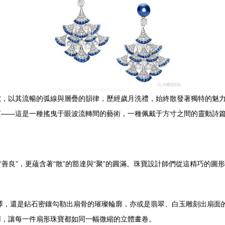
號，以其流暢的弧線與層疊的韻律，歷經歲月洗禮，始終散發著獨特的魅
質——這是一種搖曳于眼波流轉間的藝術，一種佩戴于方寸之間的靈動詩
“善良”，更蘊含著“散”的豁達與“聚”的圓滿。珠寶設計師們從這精巧的
澤，還是鉆石密鑲勾勒出扇骨的璀璨輪廓，亦或是翡翠、白玉雕刻出扇面
用，讓每一件扇形珠寶都如同一幅微縮的立體畫卷。