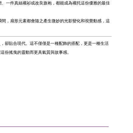
裙、一件真絲襯衫或改良旗袍，都能成為襯托這份優雅的最佳
瞬間，扇形元素都會隨之產生微妙的光影變化和視覺動感，這
史，卻貼合現代。這不僅僅是一種配飾的搭配，更是一種生活
因這份搖曳的靈動而更具氣質與故事感。